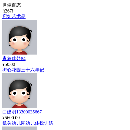
世像百态
!t267!
宛如艺术品
青衣佳处84
¥50.00
街心花园三十六年记
白建明13309035667
¥5600.00
机关幼儿园幼儿体操训练