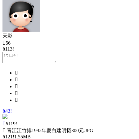
天影

56
!t113!





!t43!

!t119!

青江江竹排1992年夏白建明摄300元.JPG
!t121!1.55MB