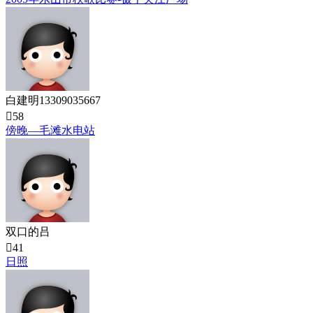
白建明13309035667

58
傍晚—毛滩水电站
双口的吕

41
日照