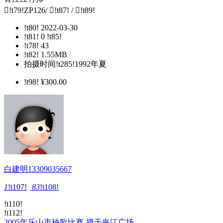

!t79!ZP126
/

!t87!
/

!t89!
!t80!
2022-03-30
!t81!
0 !t85!
!t78!
43
!t82!
1.55MB
拍摄时间!t285!
​1992年夏
!t98!
¥
300.00
白建明13309035667
1
!t107!
83
!t108!
!t110!
!t112!
2005年乐山市秧歌比赛-摄于夹江广场