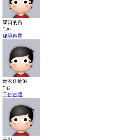
双口的吕

29
秘境精灵
青衣佳处84

42
千佛古渡
天影