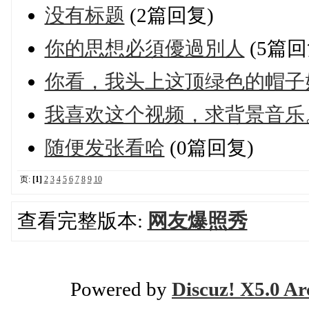
没有标题
(2篇回复)
你的思想必須優過別人
(5篇回
你看，我头上这顶绿色的帽子
我喜欢这个视频，求背景音乐
随便发张看哈
(0篇回复)
页:
[1]
2
3
4
5
6
7
8
9
10
查看完整版本:
网友爆照秀
Powered by
Discuz! X5.0 Ar